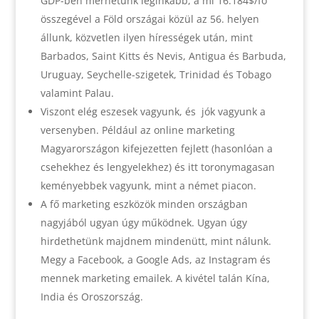
GDP-ben mérhetünk leginkább, a mi 16.184$/fő
összegével a Föld országai közül az 56. helyen
állunk, közvetlen ilyen hírességek után, mint
Barbados, Saint Kitts és Nevis, Antigua és Barbuda,
Uruguay, Seychelle-szigetek, Trinidad és Tobago
valamint Palau.
Viszont elég eszesek vagyunk, és jók vagyunk a
versenyben. Például az online marketing
Magyarországon kifejezetten fejlett (hasonlóan a
csehekhez és lengyelekhez) és itt toronymagasan
keményebbek vagyunk, mint a német piacon.
A fő marketing eszközök minden országban
nagyjából ugyan úgy működnek. Ugyan úgy
hirdethetünk majdnem mindenütt, mint nálunk.
Megy a Facebook, a Google Ads, az Instagram és
mennek marketing emailek. A kivétel talán Kína,
India és Oroszország.