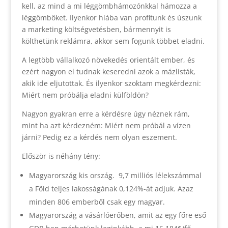
kell, az mind a mi léggömbhámozónkkal hámozza a
léggömböket. Ilyenkor hiába van profitunk és úszunk
a marketing költségvetésben, bármennyit is
költhetünk reklámra, akkor sem fogunk többet eladni.
A legtöbb vállalkozó növekedés orientált ember, és
ezért nagyon el tudnak keseredni azok a mázlisták,
akik ide eljutottak. És ilyenkor szoktam megkérdezni:
Miért nem próbálja eladni külföldön?
Nagyon gyakran erre a kérdésre úgy néznek rám,
mint ha azt kérdezném: Miért nem próbál a vízen
járni? Pedig ez a kérdés nem olyan eszement.
Először is néhány tény:
Magyarország kis ország. 9,7 milliós lélekszámmal
a Föld teljes lakosságának 0,124%-át adjuk. Azaz
minden 806 emberből csak egy magyar.
Magyarország a vásárlóerőben, amit az egy főre eső