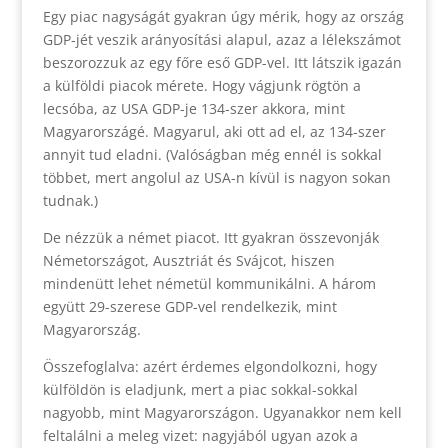
Egy piac nagyságát gyakran úgy mérik, hogy az ország
GDP-jét veszik arányosítási alapul, azaz a lélekszámot
beszorozzuk az egy főre eső GDP-vel. Itt látszik igazán
a külföldi piacok mérete. Hogy vágjunk rögtön a
lecsóba, az USA GDP-je 134-szer akkora, mint
Magyarországé. Magyarul, aki ott ad el, az 134-szer
annyit tud eladni. (Valóságban még ennél is sokkal
többet, mert angolul az USA-n kívül is nagyon sokan
tudnak.)
De nézzük a német piacot. Itt gyakran összevonják
Németországot, Ausztriát és Svájcot, hiszen
mindenütt lehet németül kommunikálni. A három
együtt 29-szerese GDP-vel rendelkezik, mint
Magyarország.
Összefoglalva: azért érdemes elgondolkozni, hogy
külföldön is eladjunk, mert a piac sokkal-sokkal
nagyobb, mint Magyarországon. Ugyanakkor nem kell
feltalálni a meleg vizet: nagyjából ugyan azok a