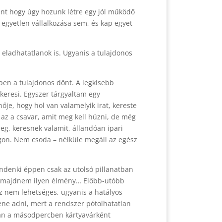
int hogy úgy hozunk létre egy jól működő
 egyetlen vállalkozása sem, és kap egyet
 eladhatatlanok is. Ugyanis a tulajdonos
ben a tulajdonos dönt. A legkisebb
keresi. Egyszer tárgyaltam egy
nője, hogy hol van valamelyik irat, kereste
az a csavar, amit meg kell húzni, de még
eg, keresnek valamit, állandóan ipari
ágon. Nem csoda – nélküle megáll az egész
indenki éppen csak az utolsó pillanatban
i, majdnem ilyen élmény… Előbb-utóbb
ez nem lehetséges, ugyanis a hatályos
ene adni, mert a rendszer pótolhatatlan
bban a másodpercben kártyavárként