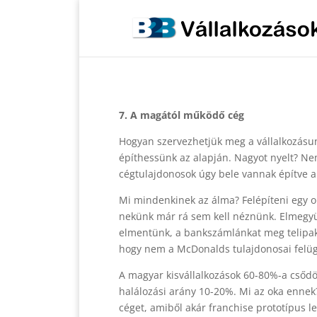
7. A magától működő cég
Hogyan szervezhetjük meg a vállalkozásun
építhessünk az alapján. Nagyot nyelt? Ne
cégtulajdonosok úgy bele vannak építve
Mi mindenkinek az álma? Felépíteni egy o
nekünk már rá sem kell néznünk. Elmegyün
elmentünk, a bankszámlánkat meg telipakol
hogy nem a McDonalds tulajdonosai felügye
A magyar kisvállalkozások 60-80%-a csődöl 
halálozási arány 10-20%. Mi az oka ennek
céget, amiből akár franchise prototípus l