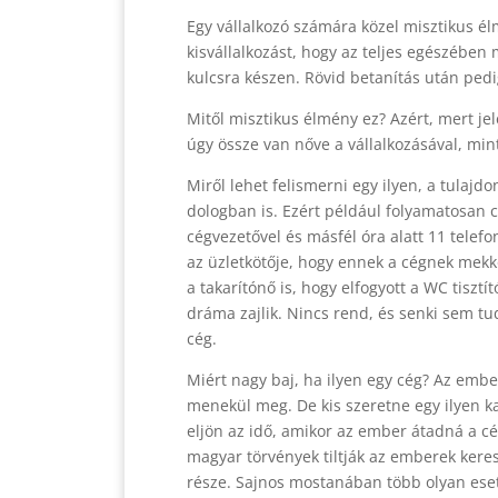
Egy vállalkozó számára közel misztikus é
kisvállalkozást, hogy az teljes egészében
kulcsra készen. Rövid betanítás után pedi
Mitől misztikus élmény ez? Azért, mert je
úgy össze van nőve a vállalkozásával, mi
Miről lehet felismerni egy ilyen, a tulaj
dologban is. Ezért például folyamatosan 
cégvezetővel és másfél óra alatt 11 telefo
az üzletkötője, hogy ennek a cégnek mekk
a takarítónő is, hogy elfogyott a WC tisz
dráma zajlik. Nincs rend, és senki sem tu
cég.
Miért nagy baj, ha ilyen egy cég? Az embe
menekül meg. De kis szeretne egy ilyen k
eljön az idő, amikor az ember átadná a cé
magyar törvények tiltják az emberek keres
része. Sajnos mostanában több olyan eset