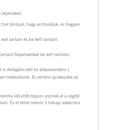
 lépéseket:
t hol tároljuk, hogy archiváljuk, és hogyan
ell tartani és be kell tartatni.
tartozó folyamatokat be kell tanítani,
 is delegálni kell és dokumentálni.)
lően módosítunk. És rendre újrakezdve az
tha idő előtt tepsin visznek el a cégtől
yítani. És el lehet menni 3 hónap vakációra