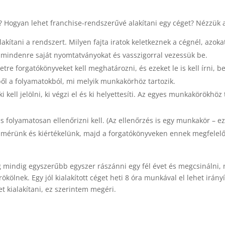
? Hogyan lehet franchise-rendszerűvé alakítani egy céget? Nézzük a
lakítani a rendszert. Milyen fajta iratok keletkeznek a cégnél, azoka
 mindenre saját nyomtatványokat és vasszigorral vezessük be.
e forgatókönyveket kell meghatározni, és ezeket le is kell írni, be k
ől a folyamatokból, mi melyik munkakörhöz tartozik.
 kell jelölni, ki végzi el és ki helyettesíti. Az egyes munkakörökhöz 
 folyamatosan ellenőrizni kell. (Az ellenőrzés is egy munkakör – ezt
or mérünk és kiértékelünk, majd a forgatókönyveken ennek megfele
indig egyszerűbb egyszer rászánni egy fél évet és megcsinálni, min
rökölnek. Egy jól kialakított céget heti 8 óra munkával el lehet irán
 kialakítani, ez szerintem megéri.