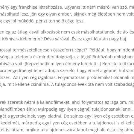
lmény egy franchise létrehozása. Ugyanis itt nem másról van szó, m
 másolható lesz. Jön egy olyan ember, akinek még életében nem volt
g egy jól működő, pénzt termelő cége lesz.
lenleg az átlag kisvállalkozások nem csak másolhatatlanok, de át- és
nt Kőmíves Kelemenné Déva várával. És ez egy idő után nagy baj.
donossal természetellenesen összeforrt céget? Például, hogy minden
csöng a telefonja és minden dolgozója, a legkülönbözőbb dologban 
nhívása volt. (Képzelhetik milyen élmény lehetett…) Kereste a titkár
ora engedményt lehet adni, a szerelő, hogy ennél a gépnél hol van 
títószer. Az ilyen cég izgalmas. Folyamatosan problémákat oldanak m
dja, mit kellene csinálnia. A tulajdonos évek óta nem volt szabads
rek szeretik nézni a kalandfilmeket, ahol folyamatos az izgalom, m
alandfilmben élni?! Márpedig egy ilyen cégnél tulajdonosnak lenn
gét a gyerekeinek, vagy eladná. De sajnos egy ilyen cég esetében 
kedelmét, márpedig egy ilyen cég esetében a tulajdonost is el kell
et is láttam, amikor a tulajdonos váratlanul meghalt, és a cég a