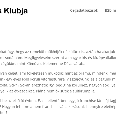
Cégadatbázisok
B2B m
kat úgy, hogy az remekül működjék nélkülünk is, aztán ha akarjuk 
m csodálnám. Megfigyeléseim szerint a magyar kis és középvállalko
 a cégükbe, mint Kőműves Kelemenné Déva várába.
lyan céget, ami tökéletesen működik: mint az óramű, mindenki mege
k egy éves Föld körüli vitorlástúrára, visszajövünk, és a cégünk
ta. Sci-fi? Sokan érezhetik így, pedig ha körülnéz, nagyon sok ilyen
lik az étkezdéiket. Pláne nem ők sütik a sültkrumplit.
be az első öt évben. Ezzel ellentétben egy jó franchise lánc új tagj
? Hogyan lehetne a nem franchise vállalkozásunk is ennyire életkép
ehet?