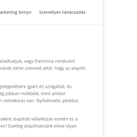
arketing könyv
Személyes tanácsadás
eladhatjuk, vagy franchise rendszert
zások zöme szenved attól, hogy az alapító
légedésére gyárt és szolgáltat, és
 még jobban működik, mint amikor
 vállalkozás van. Nyilvánvaló, például,
aként alapított vállalkozás esetén ez a
es? Esetleg alapíthatnánk eleve olyan