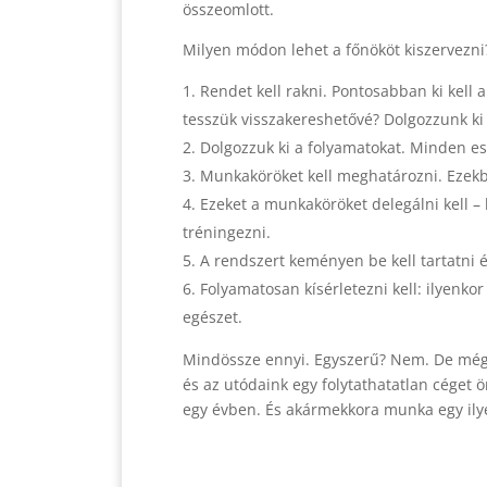
összeomlott.
Milyen módon lehet a főnököt kiszervezni
Rendet kell rakni. Pontosabban ki kell a
tesszük visszakereshetővé? Dolgozzunk ki
Dolgozzuk ki a folyamatokat. Minden esetr
Munkaköröket kell meghatározni. Ezekb
Ezeket a munkaköröket delegálni kell – ki
tréningezni.
A rendszert keményen be kell tartatni és
Folyamatosan kísérletezni kell: ilyenk
egészet.
Mindössze ennyi. Egyszerű? Nem. De még m
és az utódaink egy folytathatatlan céget ö
egy évben. És akármekkora munka egy ilyet