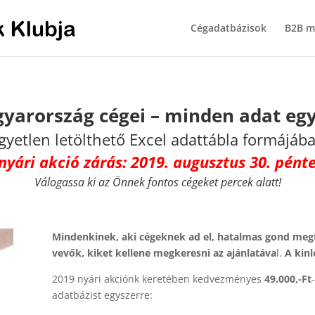
Cégadatbázisok
B2B m
yarország cégei – minden adat eg
gyetlen letölthető Excel adattábla formájáb
nyári akció zárás: 2019. augusztus 30. pént
Válogassa ki az Önnek fontos cégeket percek alatt!
Mindenkinek, aki cégeknek ad el, hatalmas gond megta
vevők, kiket kellene megkeresni az ajánlatáva
l.
A kinl
2019 nyári akciónk keretében kedvezményes
49.000,-Ft
adatbázist egyszerre: