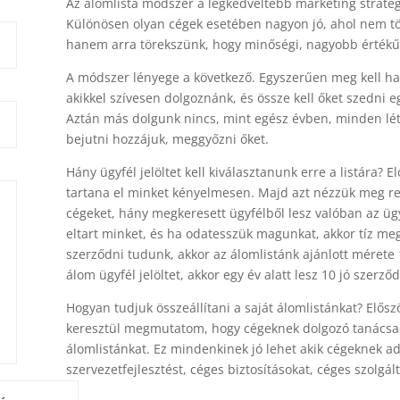
Az álomlista módszer a legkedveltebb marketing stratég
Különösen olyan cégek esetében nagyon jó, ahol nem t
hanem arra törekszünk, hogy minőségi, nagyobb értékű 
A módszer lényege a következő. Egyszerűen meg kell ha
akikkel szívesen dolgoznánk, és össze kell őket szedni e
Aztán más dolgunk nincs, mint egész évben, minden léte
bejutni hozzájuk, meggyőzni őket.
Hány ügyfél jelöltet kell kiválasztanunk erre a listára?
tartana el minket kényelmesen. Majd azt nézzük meg r
cégeket, hány megkeresett ügyfélből lesz valóban az ügy
eltart minket, és ha odatesszük magunkat, akkor tíz meg
szerződni tudunk, akkor az álomlistánk ajánlott mérete
álom ügyfél jelöltet, akkor egy év alatt lesz 10 jó szerző
Hogyan tudjuk összeállítani a saját álomlistánkat? Elő
keresztül megmutatom, hogy cégeknek dolgozó tanácsad
álomlistánkat. Ez mindenkinek jó lehet akik cégeknek a
szervezetfejlesztést, céges biztosításokat, céges szolg