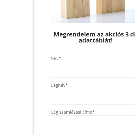
Megrendelem az akciós 3 d
adattáblát!
Név*
Cégnév*
Cég számlázási címe*