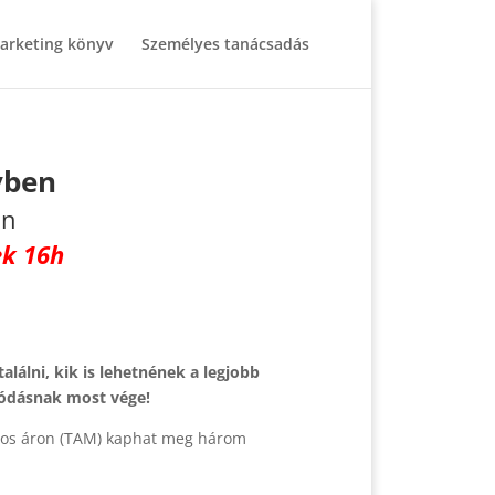
arketing könyv
Személyes tanácsadás
yben
an
ek 16h
lálni, kik is lehetnének a legjobb
ódásnak most vége!
-os áron (TAM) kaphat meg három