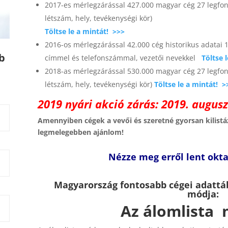
2017-es mérlegzárással 427.000 magyar cég 27 legfon
létszám, hely, tevékenységi kör)
Töltse le a mintát! >>>
2016-os mérlegzárással 42.000 cég historikus adatai 1
b
címmel és telefonszámmal, vezetői nevekkel
Töltse 
2018-as mérlegzárással 530.000 magyar cég 27 legfon
létszám, hely, tevékenységi kör)
Töltse le a mintát! >
2019 nyári akció zárás: 2019. augus
Amennyiben cégek a vevői és szeretné gyorsan kilistázn
legmelegebben ajánlom!
Nézze meg erről lent okta
Magyarország fontosabb cégei adattáb
módja:
Az álomlista