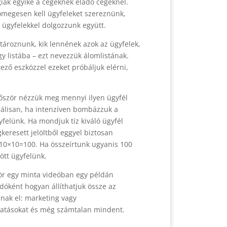
iák egyike a cégeknek eladó cégeknél.
ömegesen kell ügyfeleket szereznünk,
ügyfelekkel dolgozzunk együtt.
tároznunk, kik lennének azok az ügyfelek,
gy listába – ezt nevezzük álomlistának.
ző eszközzel ezeket próbáljuk elérni,
 Először nézzük meg mennyi ilyen ügyfél
eálisan, ha intenzíven bombázzuk a
felünk. Ha mondjuk tíz kiváló ügyfél
keresett jelöltből eggyel biztosan
 10×10=100. Ha összeírtunk ugyanis 100
dött ügyfelünk.
ször egy minta videóban egy példán
óként hogyan állíthatjuk össze az
dnak el: marketing vagy
áltatásokat és még számtalan mindent.